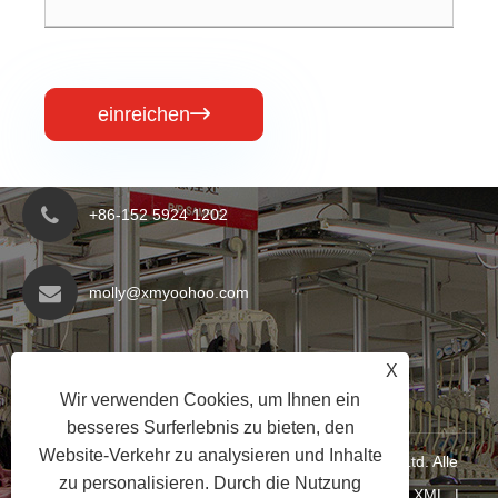
einreichen

+86-152 5924 1202
molly@xmyoohoo.com
Nr. 98 Xiangxing Rd, Bezirk Xiang'an, Fujian,
X
China. 361101
Wir verwenden Cookies, um Ihnen ein
besseres Surferlebnis zu bieten, den
Website-Verkehr zu analysieren und Inhalte
Copyright © 2024 Xiamen Evaricky Trading Co., Ltd. Alle
zu personalisieren. Durch die Nutzung
Rechte vorbehalten
Links
|
Sitemap
|
RSS
|
XML
|