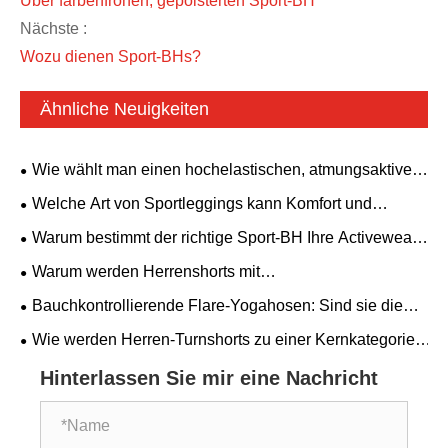
Über farbenfrohen, gepolsterten Sport-BH
Nächste :
Wozu dienen Sport-BHs?
Ähnliche Neuigkeiten
Wie wählt man einen hochelastischen, atmungsaktiven
Yoga-Body aus? Ein rückenfreies Modell mit
Welche Art von Sportleggings kann Komfort und
gepolstertem BH ist für alle Fitnessbedürfnisse geeignet.
Ästhetik vereinen?
Warum bestimmt der richtige Sport-BH Ihre Activewear-
Performance?
Warum werden Herrenshorts mit
Reißverschlusstaschen zu einem Must-Have für moderne
Bauchkontrollierende Flare-Yogahosen: Sind sie die
Männer?
perfekte Kombination aus Komfort und Stil?
Wie werden Herren-Turnshorts zu einer Kernkategorie
globaler Fitnessbekleidung?
Hinterlassen Sie mir eine Nachricht