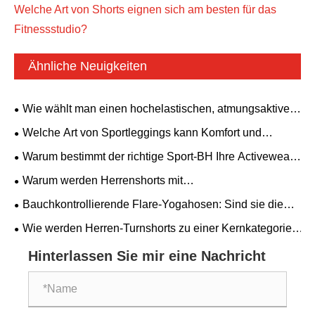
Welche Art von Shorts eignen sich am besten für das
Fitnessstudio?
Ähnliche Neuigkeiten
Wie wählt man einen hochelastischen, atmungsaktiven
Yoga-Body aus? Ein rückenfreies Modell mit
Welche Art von Sportleggings kann Komfort und
gepolstertem BH ist für alle Fitnessbedürfnisse geeignet.
Ästhetik vereinen?
Warum bestimmt der richtige Sport-BH Ihre Activewear-
Performance?
Warum werden Herrenshorts mit
Reißverschlusstaschen zu einem Must-Have für moderne
Bauchkontrollierende Flare-Yogahosen: Sind sie die
Männer?
perfekte Kombination aus Komfort und Stil?
Wie werden Herren-Turnshorts zu einer Kernkategorie
globaler Fitnessbekleidung?
Hinterlassen Sie mir eine Nachricht