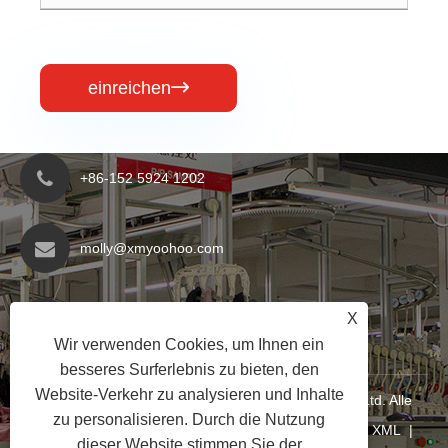
einreichen

+86-152 5924 1202
molly@xmyoohoo.com
Nr. 98 Xiangxing Rd, Bezirk Xiang'an, Fujian,
X
China. 361101
Wir verwenden Cookies, um Ihnen ein
besseres Surferlebnis zu bieten, den
Website-Verkehr zu analysieren und Inhalte
Copyright © 2024 Xiamen Evaricky Trading Co., Ltd. Alle
zu personalisieren. Durch die Nutzung
Rechte vorbehalten
Links
|
Sitemap
|
RSS
|
XML
|
dieser Website stimmen Sie der