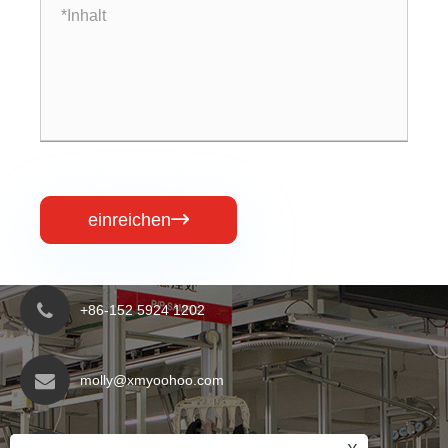
einreichen

+86-152 5924 1202
molly@xmyoohoo.com
Nr. 98 Xiangxing Rd, Bezirk Xiang'an, Fujian,