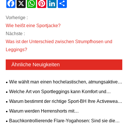
Facebook
X
WhatsApp
Pinterest
LinkedIn
Share
Vorherige :
Wie heißt eine Sportjacke?
Nächste :
Was ist der Unterschied zwischen Strumpfhosen und
Leggings?
Ähnliche Neuigkeiten
Wie wählt man einen hochelastischen, atmungsaktiven
Yoga-Body aus? Ein rückenfreies Modell mit
Welche Art von Sportleggings kann Komfort und
gepolstertem BH ist für alle Fitnessbedürfnisse geeignet.
Ästhetik vereinen?
Warum bestimmt der richtige Sport-BH Ihre Activewear-
Performance?
Warum werden Herrenshorts mit
Reißverschlusstaschen zu einem Must-Have für moderne
Bauchkontrollierende Flare-Yogahosen: Sind sie die
Männer?
perfekte Kombination aus Komfort und Stil?