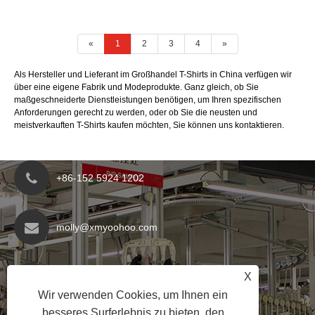
«
1
2
3
4
»
Als Hersteller und Lieferant im Großhandel T-Shirts in China verfügen wir
über eine eigene Fabrik und Modeprodukte. Ganz gleich, ob Sie
maßgeschneiderte Dienstleistungen benötigen, um Ihren spezifischen
Anforderungen gerecht zu werden, oder ob Sie die neusten und
meistverkauften T-Shirts kaufen möchten, Sie können uns kontaktieren.
+86-152 5924 1202
molly@xmyoohoo.com
Nr. 98 Xiangxing Rd, Bezirk Xiang'an, Fujian,
X
China. 361101
Wir verwenden Cookies, um Ihnen ein
besseres Surferlebnis zu bieten, den