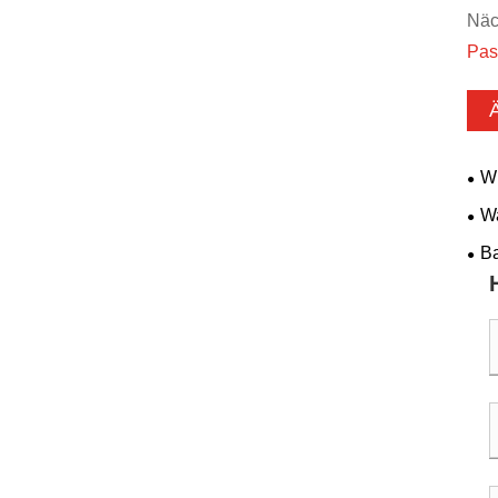
Näc
Pas
Wi
Bod
Wa
all
Per
Ba
Kom