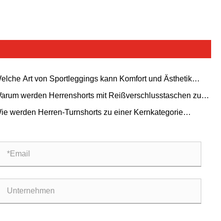
elche Art von Sportleggings kann Komfort und Ästhetik
einen?
arum werden Herrenshorts mit Reißverschlusstaschen zu
nem Must-Have für moderne Männer?
ie werden Herren-Turnshorts zu einer Kernkategorie
baler Fitnessbekleidung?