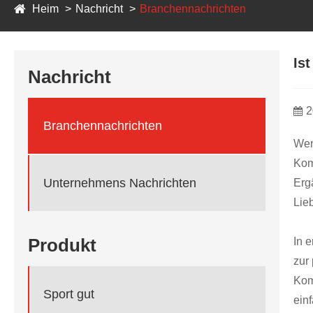
Heim
Nachricht
Branchennachrichten
Is
Nachricht
2
Branchennachrichten
Wen
Kom
Unternehmens Nachrichten
Erg
Lie
Produkt
In 
zur
Kom
Sport gut
ein