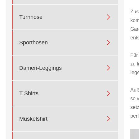
Zus

Turnhose
kom
Gar
ent

Sporthosen
Für
zu 

Damen-Leggings
leg
Auß

T-Shirts
so 
set
perf

Muskelshirt