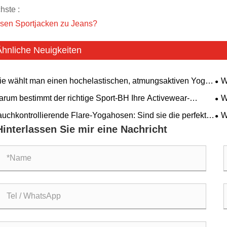
hste :
sen Sportjacken zu Jeans?
Ähnliche Neuigkeiten
e wählt man einen hochelastischen, atmungsaktiven Yoga-
W
y aus? Ein rückenfreies Modell mit gepolstertem BH ist für
ver
rum bestimmt der richtige Sport-BH Ihre Activewear-
W
e Fitnessbedürfnisse geeignet.
formance?
ei
uchkontrollierende Flare-Yogahosen: Sind sie die perfekte
W
bination aus Komfort und Stil?
glo
Hinterlassen Sie mir eine Nachricht