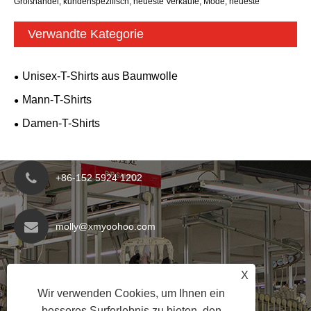
Großhandel, kundenspezifisch, neueste Verkäufe, Mode, neueste
Verwandte Kategorie
Unisex-T-Shirts aus Baumwolle
Mann-T-Shirts
Damen-T-Shirts
+86-152 5924 1202
molly@xmyoohoo.com
Nr. 98 Xiangxing Rd, Bezirk Xiang'an, Fujian,
X
China. 361101
Wir verwenden Cookies, um Ihnen ein
besseres Surferlebnis zu bieten, den