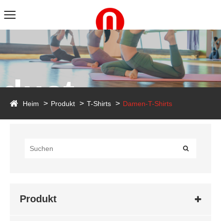
duct
Heim
Produkt
T-Shirts
Damen-T-Shirts
Produkt