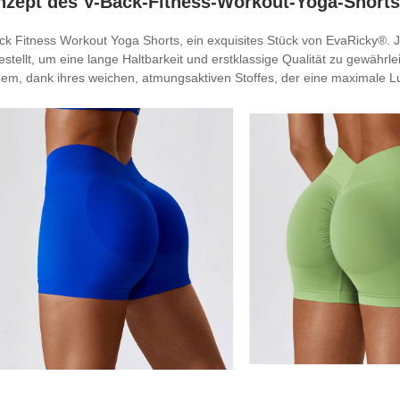
nzept des V-Back-Fitness-Workout-Yoga-Short
ck Fitness Workout Yoga Shorts, ein exquisites Stück von EvaRicky®. J
estellt, um eine lange Haltbarkeit und erstklassige Qualität zu gewähr
em, dank ihres weichen, atmungsaktiven Stoffes, der eine maximale Luf