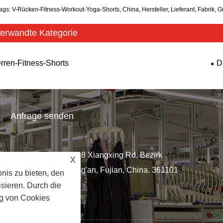
ags: V-Rücken-Fitness-Workout-Yoga-Shorts, China, Hersteller, Lieferant, Fabrik,
erwandte Kategorie
rren-Fitness-Shorts
D
Anfrage senden
Nr. 98 Xiangxing Rd, Bezirk
X
.com
Xiang'an, Fujian, China. 361101
nis zu bieten, den
sieren. Durch die
g von Cookies