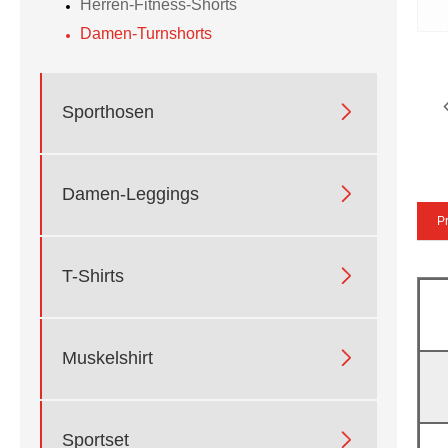
Herren-Fitness-Shorts
Damen-Turnshorts

Sporthosen

Damen-Leggings
P

T-Shirts

Muskelshirt

Sportset