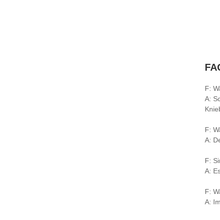
FA
F: W
A: S
Knie
F: W
A: D
F: S
A: E
F: W
A: I