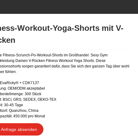
ness-Workout-Yoga-Shorts mit V-
cken
e Fitness-Scrunch-Po-Workout-Shorts im Großhandel. Sexy Gym
kleidung Damen V-Rücken Fitness Workout Yoga Shorts. Diese
sionsshorts sorgen garantiert dafür, dass Sie sich den ganzen Tag über wohl
er fühlen.
: EvaRicky® + CDK7137
ung: OEM/ODM akzeptabel
bestellmenge: 300 Stück
kat: BSCI, GRS, SEDEX, OEKO-TEX
it: 30-45 Tage
tsort: Quanzhou, China
apazität: 450.000 pro Monat
Anfrage absenden