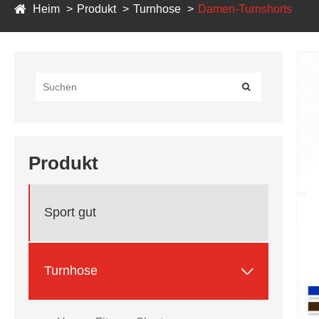
Heim
Produkt
Turnhose
Damen-Turnshorts
Produkt
Sport gut

Turnhose