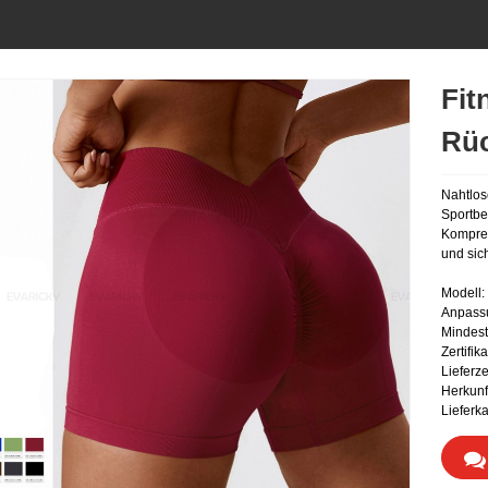
Fit
Rü
Nahtlos
Sportbe
Kompres
und sich
Modell
Anpass
Mindest
Zertifi
Lieferze
Herkunf
Lieferk