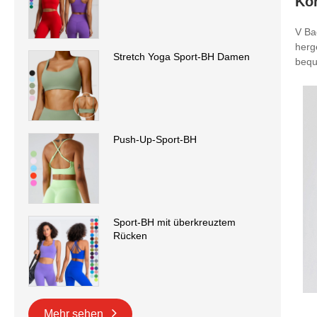
Ko
V Ba
herg
Stretch Yoga Sport-BH Damen
bequ
Push-Up-Sport-BH
Sport-BH mit überkreuztem
Rücken
Mehr sehen