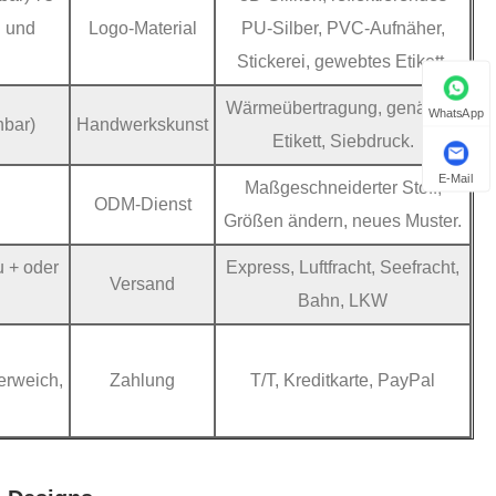
d und
Logo-Material
PU-Silber, PVC-Aufnäher,
Stickerei, gewebtes Etikett.
Wärmeübertragung, genähtes
WhatsApp
nbar)
Handwerkskunst
Etikett, Siebdruck.
E-Mail
Maßgeschneiderter Stoff,
ODM-Dienst
Größen ändern, neues Muster.
u + oder
Express, Luftfracht, Seefracht,
Versand
Bahn, LKW
terweich,
Zahlung
T/T, Kreditkarte, PayPal