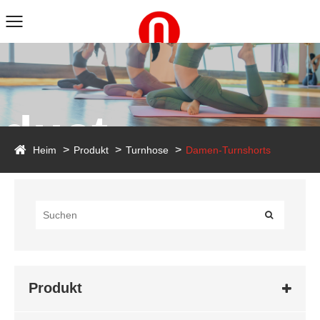
duct
Heim
Produkt
Turnhose
Damen-Turnshorts
Produkt