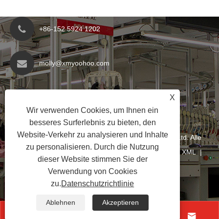
+86-152 5924 1202
molly@xmyoohoo.com
Nr. 98 Xiangxing Rd, Bezirk Xiang'an, Fujian,
X
China. 361101
Wir verwenden Cookies, um Ihnen ein
besseres Surferlebnis zu bieten, den
Website-Verkehr zu analysieren und Inhalte
Copyright © 2024 Xiamen Evaricky Trading Co., Ltd. Alle
zu personalisieren. Durch die Nutzung
Rechte vorbehalten
Links
|
Sitemap
|
RSS
|
XML
|
dieser Website stimmen Sie der
Datenschutzrichtlinie
|
Verwendung von Cookies
zu.
Datenschutzrichtlinie
Ablehnen
Akzeptieren



