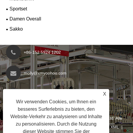
Sportset
Damen Overall
Sakko
+86-152 5924 1202
molly@xmyoohoo.com
Nr. 98 Xiangxing Rd, Bezirk Xiang'an, Fujian,
X
China. 361101
Wir verwenden Cookies, um Ihnen ein
besseres Surferlebnis zu bieten, den
Website-Verkehr zu analysieren und Inhalte
Copyright © 2024 Xiamen Evaricky Trading Co., Ltd. Alle
zu personalisieren. Durch die Nutzung
Rechte vorbehalten
Links
|
Sitemap
|
RSS
|
XML
|
dieser Website stimmen Sie der