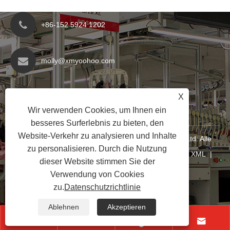
+86-152 5924 1202
molly@xmyoohoo.com
Nr. 98 Xiangxing Rd, Bezirk Xiang'an, Fujian,
X
China. 361101
Wir verwenden Cookies, um Ihnen ein
besseres Surferlebnis zu bieten, den
Website-Verkehr zu analysieren und Inhalte
Copyright © 2024 Xiamen Evaricky Trading Co., Ltd. Alle
zu personalisieren. Durch die Nutzung
Rechte vorbehalten
Links
|
Sitemap
|
RSS
|
XML
|
dieser Website stimmen Sie der
Datenschutzrichtlinie
|
Verwendung von Cookies
zu.
Datenschutzrichtlinie
Ablehnen
Akzeptieren



