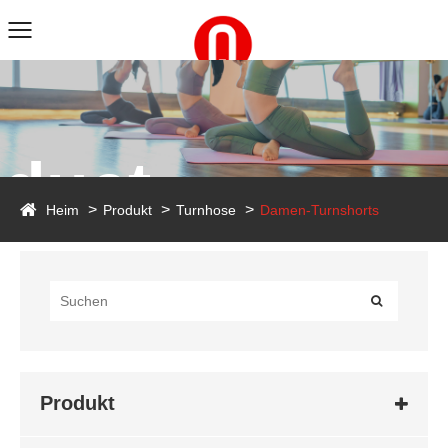
duct
Heim
Produkt
Turnhose
Damen-Turnshorts
Produkt