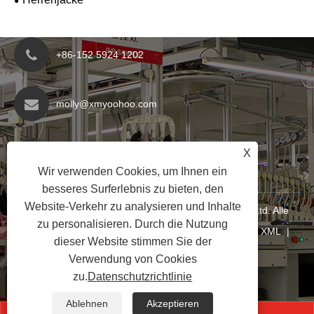
+86-152 5924 1202
molly@xmyoohoo.com
Nr. 98 Xiangxing Rd, Bezirk Xiang'an, Fujian,
X
China. 361101
Wir verwenden Cookies, um Ihnen ein
besseres Surferlebnis zu bieten, den
Website-Verkehr zu analysieren und Inhalte
Copyright © 2024 Xiamen Evaricky Trading Co., Ltd. Alle
zu personalisieren. Durch die Nutzung
Rechte vorbehalten
Links
|
Sitemap
|
RSS
|
XML
|
dieser Website stimmen Sie der
Datenschutzrichtlinie
|
Verwendung von Cookies
zu.
Datenschutzrichtlinie
Ablehnen
Akzeptieren