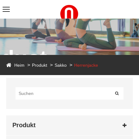
duct
Heim
Produkt
Sakko
Herrenjacke
Produkt