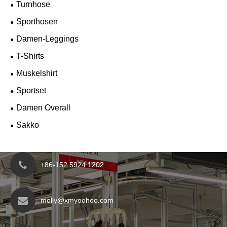
Turnhose
Sporthosen
Damen-Leggings
T-Shirts
Muskelshirt
Sportset
Damen Overall
Sakko
+86-152 5924 1202
molly@xmyoohoo.com